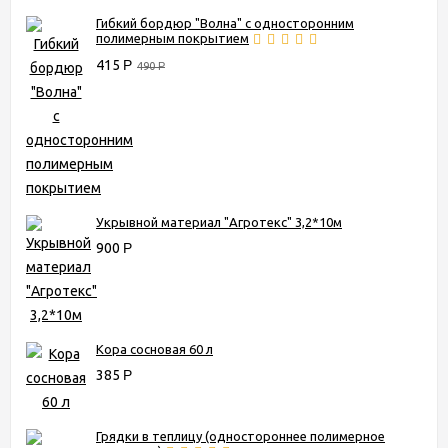
Гибкий бордюр "Волна" с односторонним
полимерным покрытием
415
Р
490
Р
Укрывной материал "Агротекс" 3,2*10м
900
Р
Кора сосновая 60 л
385
Р
Грядки в теплицу (одностороннее полимерное