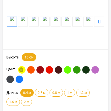
Высота:
15 см
Цвет:
Длина:
0.4 м
0.7 м
0.8 м
1 м
1.2 м
1.6 м
2 м