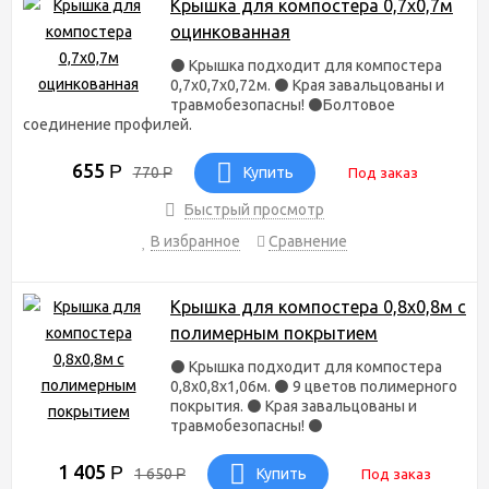
Крышка для компостера 0,7х0,7м
оцинкованная
⚫ Крышка подходит для компостера
0,7х0,7х0,72м. ⚫ Края завальцованы и
травмобезопасны! ⚫Болтовое
соединение профилей.
655
Р
770
Р
Купить
Под заказ
Быстрый просмотр
В избранное
Сравнение
Крышка для компостера 0,8х0,8м с
полимерным покрытием
⚫ Крышка подходит для компостера
0,8х0,8х1,06м. ⚫ 9 цветов полимерного
покрытия. ⚫ Края завальцованы и
травмобезопасны! ⚫
1 405
Р
1 650
Р
Купить
Под заказ