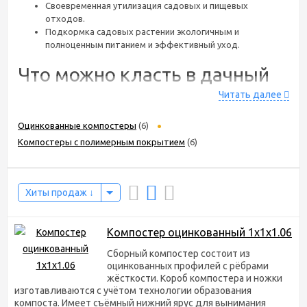
Своевременная утилизация садовых и пищевых
отходов.
Подкормка садовых растении экологичным и
полноценным питанием и эффективный уход.
Что можно класть в дачный
компостер
Читать далее
Скошенная трава;
Оцинкованные компостеры
(6)
Ботва;
Компостеры с полимерным покрытием
(6)
Изделия из бумаги;
Навоз травоядных;
Пищевые органические отходы;
И многое другое.
Хиты продаж
После того,
как над
Компостер оцинкованный 1х1х1.06
органикой
«поработают» микроорганизмы, черви и грибы, образуется
Сборный компостер состоит из
садовый компост, который является хорошим удобрением,
оцинкованных профилей с рёбрами
содержащим необходимые микроэлементы. Компост
жёсткости. Короб компостера и ножки
разрыхляет почву, при этом сберегая влагу при этом улучшая
изготавливаются с учётом технологии образования
структуру почвы.
компоста. Имеет съёмный нижний ярус для вынимания