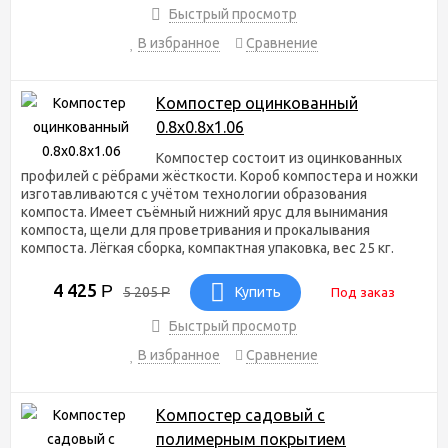
Компостер «Сибирские грядки» легко собирается и
Быстрый просмотр
устанавливается, а его вес всего 25 кг.
В избранное
Сравнение
Изготовляем под заказ конструкции различных форм и
моделей: шестигранные, прямоугольные, а также
компостеры различных размеров, ящики с крышками и
Компостер оцинкованный
без.
0.8х0.8х1.06
Садовый компостер для дачи
Компостер состоит из оцинкованных
в Волгограде
профилей с рёбрами жёсткости. Короб компостера и ножки
изготавливаются с учётом технологии образования
компоста. Имеет съёмный нижний ярус для вынимания
Купить садовый компостер для дачи необходимой
компоста, щели для проветривания и прокалывания
конструкции и размера можно в нашем интернет-магазине
компоста. Лёгкая сборка, компактная упаковка, вес 25 кг.
Сибирские грядки. Вы можете оформить заказ и доставку
металлического компостера на сайте или связаться с
4 425
Р
5 205
Р
Купить
Под заказ
менеджером по телефону +7-931-511-03-40.
Быстрый просмотр
В избранное
Сравнение
Компостер садовый с
полимерным покрытием