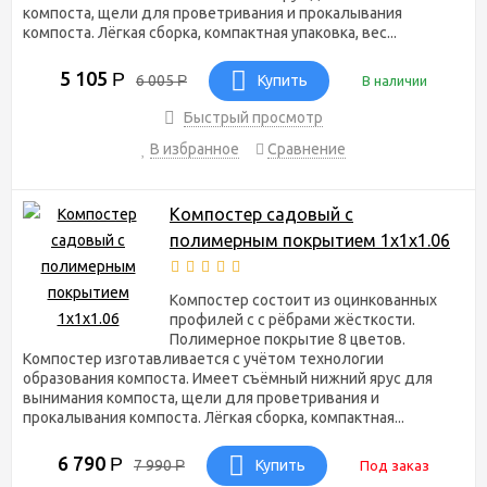
компоста, щели для проветривания и прокалывания
Дачники часто мастерят на своих дачах и участках
компоста. Лёгкая сборка, компактная упаковка, вес...
компостеры, используя старые куски шифера, бочки или доски.
При таком способе изготоваления компостеров может
5 105
Р
6 005
Р
Купить
В наличии
игнорироваться ряд требований, без которых не получится
хорошее удобрение.
Быстрый просмотр
Интернет-магазин «Сибирские грядки» предлагает готовое
В избранное
Сравнение
решение по недорогой цене – садовые компостеры,
изготовленные с учетом технологических особенностей
образования качественного садового удобрения.
Компостер садовый с
Оборудование произведено в России из оцинкованного
полимерным покрытием 1х1х1.06
профиля с ребрами жесткости.
Особенности наших садовых
Компостер состоит из оцинкованных
профилей с с рёбрами жёсткости.
компостеров
Полимерное покрытие 8 цветов.
Компостер изготавливается с учётом технологии
Удобство эксплуатации;
образования компоста. Имеет съёмный нижний ярус для
вынимания компоста, щели для проветривания и
Долгий срок службы;
прокалывания компоста. Лёгкая сборка, компактная...
Удобство конструкции (для вынимания компоста
используется съемный ярус);
Оптимальная циркуляция воздуха за счет щелей для
6 790
Р
7 990
Р
Купить
Под заказ
прокалывания и проветривания;