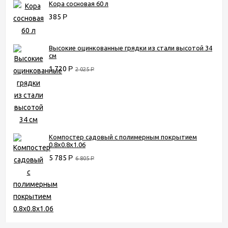
Кора сосновая 60 л
385
Р
Высокие оцинкованные грядки из стали высотой 34
см
1 720
Р
2 025
Р
Компостер садовый с полимерным покрытием
0.8х0.8х1.06
5 785
Р
6 805
Р